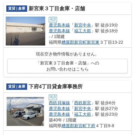
新宮東３丁目倉庫・店舗
賃貸 | 倉庫
礼0
鹿児島本線
「
新宮中央
」駅 徒歩19分
鹿児島本線
「
福工大前
」駅 徒歩18分
- / 1階建
福岡県
糟屋郡新宮町
新宮東
３丁目13-22
現在空き物件情報がありません。
「新宮東３丁目倉庫・店舗」への
お問い合わせはこちら
下府4丁目貸倉庫事務所
賃貸 | 倉庫
礼0
西鉄貝塚線
「
西鉄新宮
」駅 徒歩6分
鹿児島本線
「
新宮中央
」駅 徒歩27分
鹿児島本線
「
福工大前
」駅 徒歩23分
築40年 / 1階建
福岡県
糟屋郡新宮町
下府
４丁目9-8