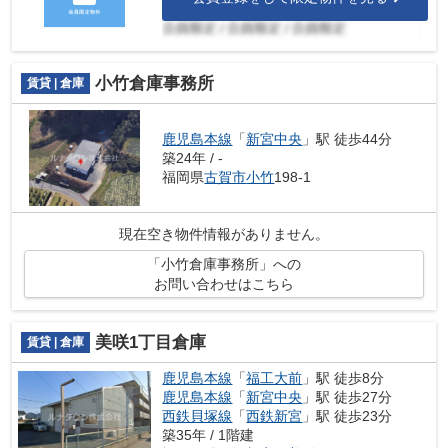
小竹倉庫事務所
賃貸 | 倉庫
鹿児島本線
「
新宮中央
」駅 徒歩44分
築24年 / -
福岡県
古賀市
小竹
198-1
現在空き物件情報がありません。
「小竹倉庫事務所」への
お問い合わせはこちら
美咲1丁目倉庫
賃貸 | 倉庫
鹿児島本線
「
福工大前
」駅 徒歩8分
鹿児島本線
「
新宮中央
」駅 徒歩27分
西鉄貝塚線
「
西鉄新宮
」駅 徒歩23分
築35年 / 1階建