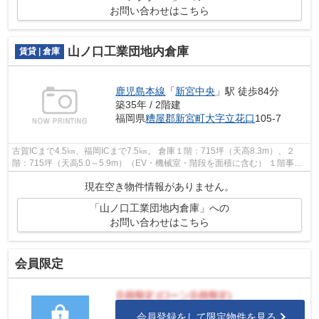
お問い合わせはこちら
山ノ口工業団地内倉庫
賃貸 | 倉庫
鹿児島本線
「
新宮中央
」駅 徒歩84分
築35年 / 2階建
福岡県
糟屋郡新宮町
大字立花口
105-7
古賀ICまで4.5㎞、福岡ICまで7.5㎞。 倉庫１階：715坪（天高8.3m）、２
階：715坪（天高5.0～5.9m）（EV・機械室・階段を面積に含む） １階事務
所：50坪、２階事務所：50坪 エレベータ...
現在空き物件情報がありません。
「山ノ口工業団地内倉庫」への
お問い合わせはこちら
会員限定
会員登録をして限定物件を見る