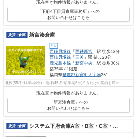
現在空き物件情報がありません。
「下府4丁目貸倉庫事務所」への
お問い合わせはこちら
新宮湊倉庫
賃貸 | 倉庫
礼0
西鉄貝塚線
「
西鉄新宮
」駅 徒歩12分
西鉄貝塚線
「
三苫
」駅 徒歩20分
鹿児島本線
「
新宮中央
」駅 徒歩36分
築35年 / 1階建
福岡県
糟屋郡新宮町
大字湊
251
北棟(55坪+駐車場4台)・南棟(45坪+駐車場8台)片方だけの契約も可☆
現在空き物件情報がありません。
「新宮湊倉庫」への
お問い合わせはこちら
システム下府倉庫A室・B室・C室・D室・E室
賃貸 | 倉庫