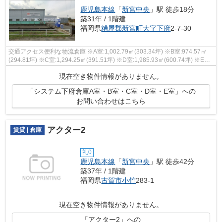
鹿児島本線
「
新宮中央
」駅 徒歩18分
築31年 / 1階建
福岡県
糟屋郡新宮町
大字下府
2-7-30
交通アクセス便利な物流倉庫 ※A室:1,002.79㎡(303.34坪) ※B室:974.57㎡
(294.81坪) ※C室:1,294.25㎡(391.51坪) ※D室:1,985.93㎡(600.74坪) ※E
室:1,288㎡(389.62坪) ※A室＋B室＋C室＋D室...
現在空き物件情報がありません。
「システム下府倉庫A室・B室・C室・D室・E室」への
お問い合わせはこちら
アクター2
賃貸 | 倉庫
礼0
鹿児島本線
「
新宮中央
」駅 徒歩42分
築37年 / 1階建
福岡県
古賀市
小竹
283-1
現在空き物件情報がありません。
「アクター2」への