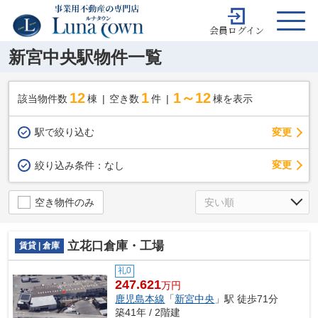
会員ログイン
新宮中央駅物件一覧
12
1
1～12
該当物件数
棟
空き数
件
棟を表示
駅で絞り込む
変更
変更
絞り込み条件：
なし
空き物件のみ
立花口倉庫・工場
賃貸 | 倉庫
礼0
247.621
万円
鹿児島本線
「
新宮中央
」駅 徒歩71分
築41年 / 2階建