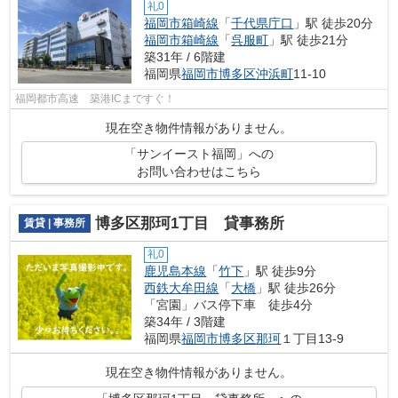
礼0
福岡市箱崎線
「
千代県庁口
」駅 徒歩20分
福岡市箱崎線
「
呉服町
」駅 徒歩21分
築31年 / 6階建
福岡県
福岡市博多区
沖浜町
11-10
福岡都市高速 築港ICまですぐ！
現在空き物件情報がありません。
「サンイースト福岡」への
お問い合わせはこちら
博多区那珂1丁目 貸事務所
賃貸 | 事務所
礼0
鹿児島本線
「
竹下
」駅 徒歩9分
西鉄大牟田線
「
大橋
」駅 徒歩26分
「宮園」バス停下車 徒歩4分
築34年 / 3階建
福岡県
福岡市博多区
那珂
１丁目13-9
現在空き物件情報がありません。