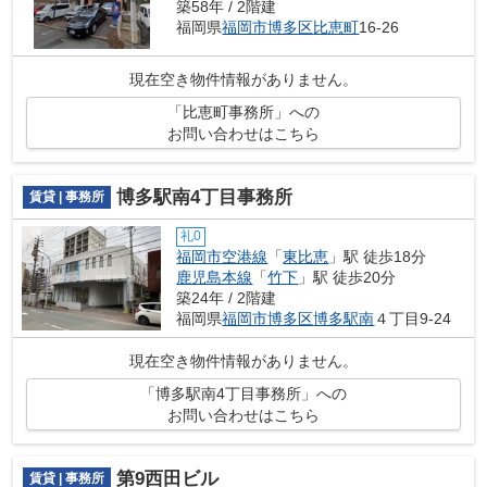
築58年 / 2階建
福岡県
福岡市博多区
比恵町
16-26
現在空き物件情報がありません。
「比恵町事務所」への
お問い合わせはこちら
博多駅南4丁目事務所
賃貸 | 事務所
礼0
福岡市空港線
「
東比恵
」駅 徒歩18分
鹿児島本線
「
竹下
」駅 徒歩20分
築24年 / 2階建
福岡県
福岡市博多区
博多駅南
４丁目9-24
現在空き物件情報がありません。
「博多駅南4丁目事務所」への
お問い合わせはこちら
第9西田ビル
賃貸 | 事務所