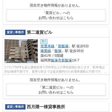
現在空き物件情報がありません。
「栗原ビル」への
お問い合わせはこちら
第二遠賀ビル
賃貸 | 事務所
敷0
筑豊本線
「
新飯塚
」駅 徒歩5分
篠栗線
「
飯塚
」駅 徒歩26分
築41年 / 5階建
福岡県
飯塚市
新飯塚
19-7
1フロア50坪を超え建物全体で250坪以上の専有面積があります。駐車場は
30台確保可能です。最寄り駅までは徒歩圏内のため電車通勤も可能です。各
フロアに給湯室・男女別トイレがあり、...
現在空き物件情報がありません。
「第二遠賀ビル」への
お問い合わせはこちら
西月隈一棟貸事務所
賃貸 | 事務所