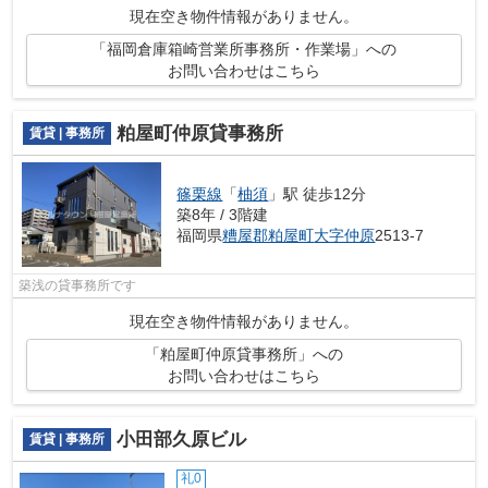
現在空き物件情報がありません。
「福岡倉庫箱崎営業所事務所・作業場」への
お問い合わせはこちら
粕屋町仲原貸事務所
賃貸 | 事務所
篠栗線
「
柚須
」駅 徒歩12分
築8年 / 3階建
福岡県
糟屋郡粕屋町
大字仲原
2513-7
築浅の貸事務所です
現在空き物件情報がありません。
「粕屋町仲原貸事務所」への
お問い合わせはこちら
小田部久原ビル
賃貸 | 事務所
礼0