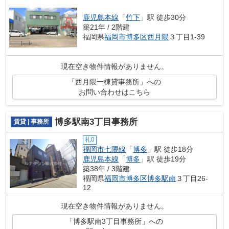
鹿児島本線
「
竹下
」駅 徒歩30分
築21年 / 2階建
福岡県
福岡市博多区
西月隈
３丁目1-39
現在空き物件情報がありません。
「西月隈一棟貸事務所」への
お問い合わせはこちら
博多駅南3丁目事務所
賃貸 | 事務所
礼0
福岡市七隈線
「
博多
」駅 徒歩18分
鹿児島本線
「
博多
」駅 徒歩19分
築38年 / 3階建
福岡県
福岡市博多区
博多駅南
３丁目26-
12
現在空き物件情報がありません。
「博多駅南3丁目事務所」への