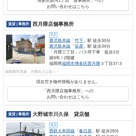
「博多区那珂1丁目 貸事務所」への
お問い合わせはこちら
西月隈店舗事務所
賃貸 | 事務所
礼0
鹿児島本線
「
竹下
」駅 徒歩30分
鹿児島本線
「
笹原
」駅 徒歩34分
「月隈三丁目」バス停下車 徒歩1分
築9年 / 2階建
福岡県
福岡市博多区
西月隈
３丁目37-3
福岡都市高速 月隈出入口近く！
現在空き物件情報がありません。
「西月隈店舗事務所」への
お問い合わせはこちら
大野城市川久保 貸店舗
賃貸 | 事務所
礼0
西鉄大牟田線
「
春日原
」駅 徒歩28分