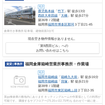
礼0
鹿児島本線
「
竹下
」駅 徒歩13分
西鉄大牟田線
「
大橋
」駅 徒歩27分
築36年 / 2階建
福岡県
福岡市博多区
那珂
３丁目21-45
倉庫付き事務所 駐車場、建物前面3台可
現在空き物件情報がありません。
「第9西田ビル」への
お問い合わせはこちら
福岡倉庫箱崎営業所事務所・作業場
賃貸 | 事務所
礼0
福岡市箱崎線
「
箱崎九大前
」駅 徒歩16分
福岡市箱崎線
「
貝塚
」駅 徒歩21分
築38年 / 1階建
福岡県
福岡市東区
箱崎ふ頭
２丁目2-35
英gy棟倉庫の敷地内にあります キッティングルームや作業場としての利用が
可能です。 隣接するサブフロアー(75.20㎡/22.75坪)も 合わせて一緒に使用
できます。