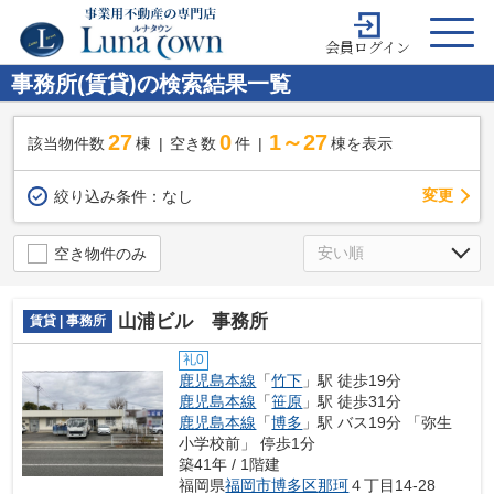
会員ログイン
事務所(賃貸)の検索結果一覧
27
0
1～27
該当物件数
棟
空き数
件
棟を表示
変更
絞り込み条件：
なし
空き物件のみ
山浦ビル 事務所
賃貸 | 事務所
礼0
鹿児島本線
「
竹下
」駅 徒歩19分
鹿児島本線
「
笹原
」駅 徒歩31分
鹿児島本線
「
博多
」駅 バス19分 「弥生
小学校前」 停歩1分
築41年 / 1階建
福岡県
福岡市博多区
那珂
４丁目14-28