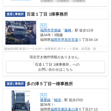
百道１丁目 1棟事務所
賃貸 | 事務所
礼0
福岡市空港線
「
藤崎
」駅 徒歩12分
築34年 / 3階建
福岡県
福岡市早良区
百道
１丁目34-14
建物南側駐車場(５〜６台)付一棟事務所 前テナント業種：保育園・塾
現在空き物件情報がありません。
「百道１丁目 1棟事務所」への
お問い合わせはこちら
多の津５丁目一棟事務所
賃貸 | 事務所
礼0
篠栗線
「
柚須
」駅 徒歩23分
築36年 / -
福岡県
福岡市東区
多の津
５丁目27-12