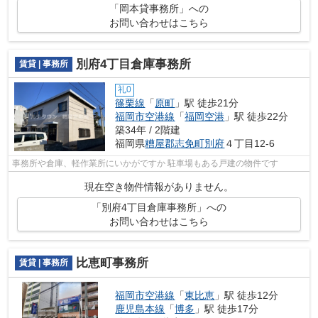
「岡本貸事務所」への
お問い合わせはこちら
別府4丁目倉庫事務所
賃貸 | 事務所
礼0
篠栗線
「
原町
」駅 徒歩21分
福岡市空港線
「
福岡空港
」駅 徒歩22分
築34年 / 2階建
福岡県
糟屋郡志免町
別府
４丁目12-6
事務所や倉庫、軽作業所にいかがですか 駐車場もある戸建の物件です
現在空き物件情報がありません。
「別府4丁目倉庫事務所」への
お問い合わせはこちら
比恵町事務所
賃貸 | 事務所
福岡市空港線
「
東比恵
」駅 徒歩12分
鹿児島本線
「
博多
」駅 徒歩17分