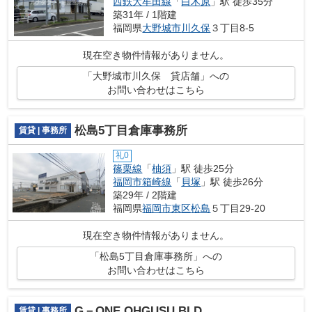
西鉄大牟田線
「
白木原
」駅 徒歩35分
築31年 / 1階建
福岡県
大野城市
川久保
３丁目8-5
現在空き物件情報がありません。
「大野城市川久保 貸店舗」への
お問い合わせはこちら
松島5丁目倉庫事務所
賃貸 | 事務所
礼0
篠栗線
「
柚須
」駅 徒歩25分
福岡市箱崎線
「
貝塚
」駅 徒歩26分
築29年 / 2階建
福岡県
福岡市東区
松島
５丁目29-20
現在空き物件情報がありません。
「松島5丁目倉庫事務所」への
お問い合わせはこちら
G－ONE OHGUSU BLD.
賃貸 | 事務所