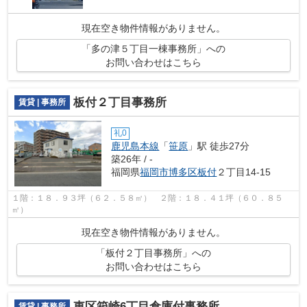
現在空き物件情報がありません。
「多の津５丁目一棟事務所」への
お問い合わせはこちら
板付２丁目事務所
賃貸 | 事務所
礼0
鹿児島本線
「
笹原
」駅 徒歩27分
築26年 / -
福岡県
福岡市博多区
板付
２丁目14-15
１階：１８．９３坪（６２．５８㎡） ２階：１８．４１坪（６０．８５
㎡）
現在空き物件情報がありません。
「板付２丁目事務所」への
お問い合わせはこちら
東区箱崎6丁目倉庫付事務所
賃貸 | 事務所