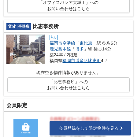
「オフィスパレア大城Ⅰ」への
お問い合わせはこちら
比恵事務所
賃貸 | 事務所
礼0
福岡市空港線
「
東比恵
」駅 徒歩5分
鹿児島本線
「
博多
」駅 徒歩14分
築24年 / 2階建
福岡県
福岡市博多区
比恵町
4-7
現在空き物件情報がありません。
「比恵事務所」への
お問い合わせはこちら
会員限定
会員登録をして限定物件を見る