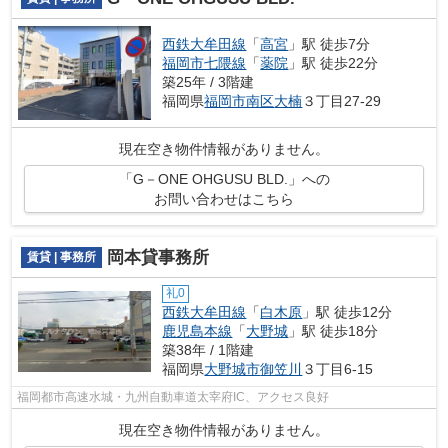
西鉄大牟田線
「
高宮
」駅 徒歩7分
福岡市七隈線
「
薬院
」駅 徒歩22分
築25年 / 3階建
福岡県
福岡市南区
大楠
３丁目27-29
現在空き物件情報がありません。
「G－ONE OHGUSU BLD.」への
お問い合わせはこちら
岡本貸事務所
賃貸 | 事務所
礼0
西鉄大牟田線
「
白木原
」駅 徒歩12分
鹿児島本線
「
大野城
」駅 徒歩18分
築38年 / 1階建
福岡県
大野城市
御笠川
３丁目6-15
福岡都市高速水城・九州自動車道太宰府IC、アクセス良好
現在空き物件情報がありません。