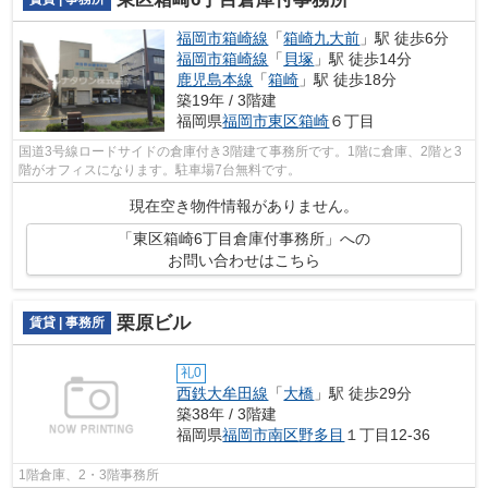
福岡市箱崎線
「
箱崎九大前
」駅 徒歩6分
福岡市箱崎線
「
貝塚
」駅 徒歩14分
鹿児島本線
「
箱崎
」駅 徒歩18分
築19年 / 3階建
福岡県
福岡市東区
箱崎
６丁目
国道3号線ロードサイドの倉庫付き3階建て事務所です。1階に倉庫、2階と3
階がオフィスになります。駐車場7台無料です。
現在空き物件情報がありません。
「東区箱崎6丁目倉庫付事務所」への
お問い合わせはこちら
栗原ビル
賃貸 | 事務所
礼0
西鉄大牟田線
「
大橋
」駅 徒歩29分
築38年 / 3階建
福岡県
福岡市南区
野多目
１丁目12-36
1階倉庫、2・3階事務所