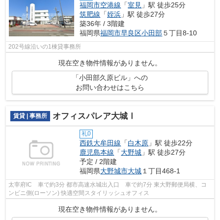
福岡市空港線
「
室見
」駅 徒歩25分
筑肥線
「
姪浜
」駅 徒歩27分
築36年 / 3階建
福岡県
福岡市早良区
小田部
５丁目8-10
202号線沿いの1棟貸事務所
現在空き物件情報がありません。
「小田部久原ビル」への
お問い合わせはこちら
オフィスパレア大城Ⅰ
賃貸 | 事務所
礼0
西鉄大牟田線
「
白木原
」駅 徒歩22分
鹿児島本線
「
大野城
」駅 徒歩27分
予定 / 2階建
福岡県
大野城市
大城
１丁目468-1
太宰府IC 車で約3分 都市高速水城出入口 車で約7分 東大野郵便局横、コ
ンビニ側(ローソン) 快適空間スタイリッシュオフィス
現在空き物件情報がありません。