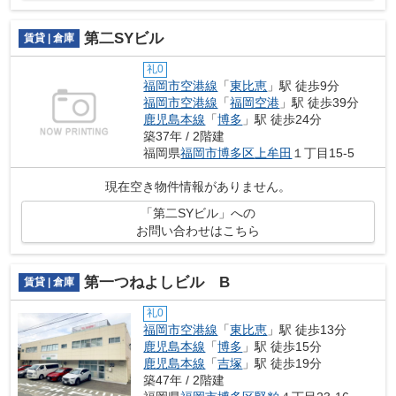
第二SYビル
賃貸 | 倉庫
礼0
福岡市空港線
「
東比恵
」駅 徒歩9分
福岡市空港線
「
福岡空港
」駅 徒歩39分
鹿児島本線
「
博多
」駅 徒歩24分
築37年 / 2階建
福岡県
福岡市博多区
上牟田
１丁目15-5
現在空き物件情報がありません。
「第二SYビル」への
お問い合わせはこちら
第一つねよしビル B
賃貸 | 倉庫
礼0
福岡市空港線
「
東比恵
」駅 徒歩13分
鹿児島本線
「
博多
」駅 徒歩15分
鹿児島本線
「
吉塚
」駅 徒歩19分
築47年 / 2階建