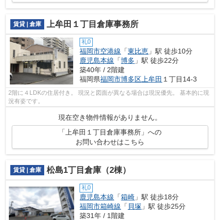
上牟田１丁目倉庫事務所
賃貸 | 倉庫
礼0
福岡市空港線
「
東比恵
」駅 徒歩10分
鹿児島本線
「
博多
」駅 徒歩22分
築40年 / 2階建
福岡県
福岡市博多区
上牟田
１丁目14-3
2階に４LDKの住居付き。 現況と図面が異なる場合は現況優先。 基本的に現
況有姿です。
現在空き物件情報がありません。
「上牟田１丁目倉庫事務所」への
お問い合わせはこちら
松島1丁目倉庫（2棟）
賃貸 | 倉庫
礼0
鹿児島本線
「
箱崎
」駅 徒歩18分
福岡市箱崎線
「
貝塚
」駅 徒歩25分
築31年 / 1階建