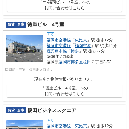
「YS福岡ビル 3号室」への
お問い合わせはこちら
徳重ビル 4号室
賃貸 | 倉庫
礼0
福岡市空港線
「
東比恵
」駅 徒歩12分
福岡市空港線
「
福岡空港
」駅 徒歩34分
鹿児島本線
「
博多
」駅 徒歩27分
築36年 / 2階建
福岡県
福岡市博多区
榎田
２丁目2-52
福岡都市高速 榎田出入口近く！
現在空き物件情報がありません。
「徳重ビル 4号室」への
お問い合わせはこちら
榎田ビジネススクエア
賃貸 | 倉庫
礼0
福岡市空港線
「
東比恵
」駅 徒歩12分