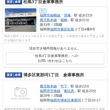
松島3丁目倉庫事務所
賃貸 | 倉庫
礼0
福岡市箱崎線
「
貝塚
」駅 徒歩22分
鹿児島本線
「
箱崎
」駅 徒歩21分
築33年 / 2階建
福岡県
福岡市東区
松島
３丁目4番8号
現在入居中（２０２３年６月３０日退去予定）※現借主の退去が予定より延
びる場合があります。
現在空き物件情報がありません。
「松島3丁目倉庫事務所」への
お問い合わせはこちら
博多区東那珂1丁目 倉庫事務所
賃貸 | 倉庫
鹿児島本線
「
竹下
」駅 徒歩22分
福岡市空港線
「
東比恵
」駅 徒歩23分
築28年 / 2階建
福岡県
福岡市博多区
東那珂
１丁目10-17
福岡高速道路環状線 半道橋より約1.1㎞ 県道553号線・国道3号線至近 前面