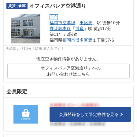
オフィスパレア空港通り
賃貸 | 倉庫
礼0
福岡市空港線
「
東比恵
」駅 徒歩10分
鹿児島本線
「
博多
」駅 徒歩17分
築11年 / 2階建
福岡県
福岡市博多区
豊
１丁目37-6
博多駅より10分！駐車場込みです！
現在空き物件情報がありません。
「オフィスパレア空港通り」への
お問い合わせはこちら
会員限定
会員登録をして限定物件を見る