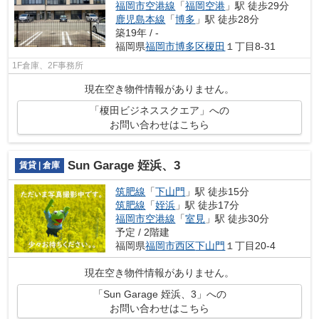
福岡市空港線
「
福岡空港
」駅 徒歩29分
鹿児島本線
「
博多
」駅 徒歩28分
築19年 / -
福岡県
福岡市博多区
榎田
１丁目8-31
1F倉庫、2F事務所
現在空き物件情報がありません。
「榎田ビジネススクエア」への
お問い合わせはこちら
Sun Garage 姪浜、3
賃貸 | 倉庫
筑肥線
「
下山門
」駅 徒歩15分
筑肥線
「
姪浜
」駅 徒歩17分
福岡市空港線
「
室見
」駅 徒歩30分
予定 / 2階建
福岡県
福岡市西区
下山門
１丁目20-4
現在空き物件情報がありません。
「Sun Garage 姪浜、3」への
お問い合わせはこちら