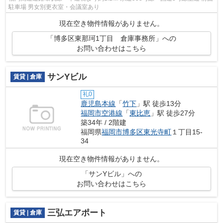
駐車場 男女別更衣室・会議室あり
現在空き物件情報がありません。
「博多区東那珂1丁目 倉庫事務所」への
お問い合わせはこちら
サンYビル
賃貸 | 倉庫
礼0
鹿児島本線
「
竹下
」駅 徒歩13分
福岡市空港線
「
東比恵
」駅 徒歩27分
築34年 / 2階建
福岡県
福岡市博多区
東光寺町
１丁目15-
34
現在空き物件情報がありません。
「サンYビル」への
お問い合わせはこちら
三弘エアポート
賃貸 | 倉庫