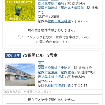
鹿児島本線
「
箱崎
」駅 徒歩14分
福岡市箱崎線
「
馬出九大病院前
」駅 徒歩
24分
築37年 / 2階建
福岡県
福岡市東区
社領
２丁目23-26
現在空き物件情報がありません。
「アーバンテック社領第一倉庫付き事務所」への
お問い合わせはこちら
YS福岡ビル 3号室
賃貸 | 倉庫
礼0
福岡市空港線
「
東比恵
」駅 徒歩11分
福岡市空港線
「
福岡空港
」駅 徒歩28分
鹿児島本線
「
博多
」駅 徒歩23分
築25年 / -
福岡県
福岡市博多区
豊
２丁目2-57
福岡都市高速 空港通り出入口近く！
現在空き物件情報がありません。