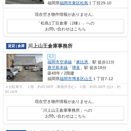
福岡県
福岡市東区
松島
１丁目29-10
現在空き物件情報がありません。
「松島1丁目倉庫（2棟）」への
お問い合わせはこちら
川上山王倉庫事務所
賃貸 | 倉庫
礼0
福岡市空港線
「
東比恵
」駅 徒歩11分
鹿児島本線
「
博多
」駅 徒歩18分
築48年 / 2階建
福岡県
福岡市博多区
山王
１丁目7-12
４台駐車可。 １階：約45.08坪（事務所含む） ２階：約45.08坪 合計：約
90.16坪
現在空き物件情報がありません。
「川上山王倉庫事務所」への
お問い合わせはこちら