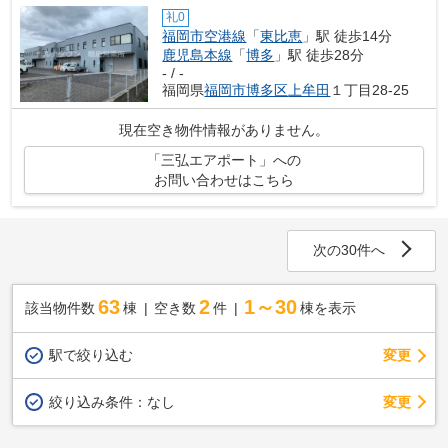
礼0
福岡市空港線
「
東比恵
」駅 徒歩14分
鹿児島本線
「
博多
」駅 徒歩28分
- / -
福岡県
福岡市博多区
上牟田
１丁目28-25
現在空き物件情報がありません。
「三弘エアポート」への
お問い合わせはこちら
次の30件へ
63
2
1～30
該当物件数
棟
空き数
件
棟を表示
駅で絞り込む
変更
変更
絞り込み条件：
なし