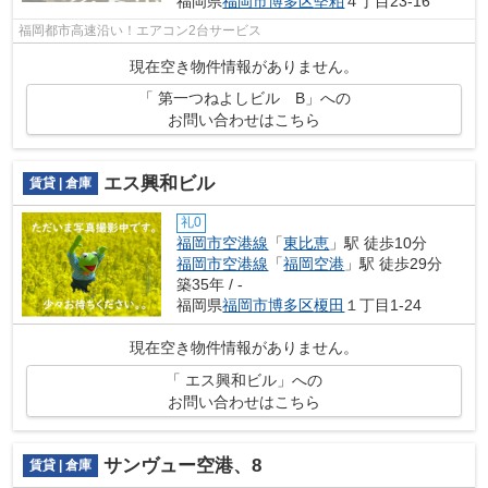
福岡県
福岡市博多区
堅粕
４丁目23-16
福岡都市高速沿い！エアコン2台サービス
現在空き物件情報がありません。
「 第一つねよしビル B」への
お問い合わせはこちら
エス興和ビル
賃貸 | 倉庫
礼0
福岡市空港線
「
東比恵
」駅 徒歩10分
福岡市空港線
「
福岡空港
」駅 徒歩29分
築35年 / -
福岡県
福岡市博多区
榎田
１丁目1-24
現在空き物件情報がありません。
「 エス興和ビル」への
お問い合わせはこちら
サンヴュー空港、8
賃貸 | 倉庫