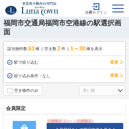
会員ログイン
福岡市交通局福岡市空港線の駅選択画
面
63
2
1～30
該当物件数
棟
空き数
件
棟を表示
駅で絞り込む
変更
変更
絞り込み条件：
なし
空き物件のみ
会員限定