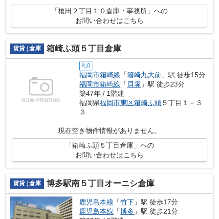
「榎田２丁目１０倉庫・事務所」への
お問い合わせはこちら
箱崎ふ頭５丁目倉庫
賃貸 | 倉庫
礼0
福岡市箱崎線
「
箱崎九大前
」駅 徒歩15分
福岡市箱崎線
「
貝塚
」駅 徒歩23分
築47年 / 1階建
福岡県
福岡市東区
箱崎ふ頭
５丁目１－３
３
現在空き物件情報がありません。
「箱崎ふ頭５丁目倉庫」への
お問い合わせはこちら
博多駅南５丁目オーニシ倉庫
賃貸 | 倉庫
鹿児島本線
「
竹下
」駅 徒歩17分
鹿児島本線
「
博多
」駅 徒歩21分