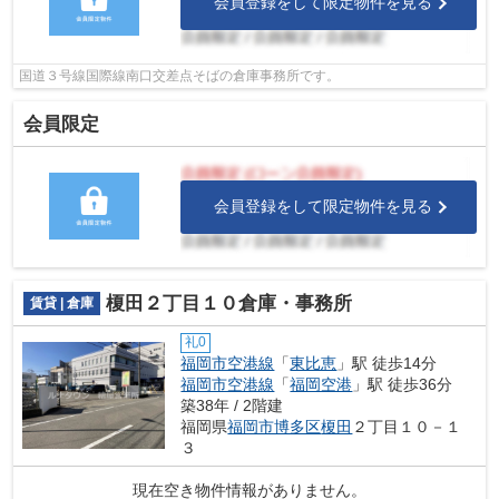
会員登録をして限定物件を見る
国道３号線国際線南口交差点そばの倉庫事務所です。
会員限定
会員登録をして限定物件を見る
榎田２丁目１０倉庫・事務所
賃貸 | 倉庫
礼0
福岡市空港線
「
東比恵
」駅 徒歩14分
福岡市空港線
「
福岡空港
」駅 徒歩36分
築38年 / 2階建
福岡県
福岡市博多区
榎田
２丁目１０－１
３
現在空き物件情報がありません。