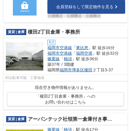
会員登録をして限定物件を見る
榎田2丁目倉庫・事務所
賃貸 | 倉庫
礼0
福岡市空港線
「
東比恵
」駅 徒歩16分
福岡市空港線
「
福岡空港
」駅 徒歩32分
篠栗線
「
柚須
」駅 徒歩36分
築37年 / 3階建
福岡県
福岡市博多区
榎田
２丁目3-37
40台駐車可能 工業地域
現在空き物件情報がありません。
「榎田2丁目倉庫・事務所」への
お問い合わせはこちら
アーバンテック社領第一倉庫付き事務所
賃貸 | 倉庫
篠栗線
「
柚須
」駅 徒歩17分