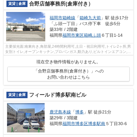
合野店舗事務所(倉庫付き）
賃貸 | 倉庫
福岡市箱崎線
「
箱崎九大前
」駅 徒歩17分
「ふ頭一丁目」バス停下車 徒歩5分
築33年 / 2階建
福岡県
福岡市東区
箱崎ふ頭
６丁目1-14
主要採光面:南東向き,角部屋,24時間利用可,土日・祝日利用可,トイレ2ヶ所,男
女別トイレ,オープンキッチン,プロパンガス,動力あり,ビルトインエアコン,シ
ー リングファン,インターネッ...
現在空き物件情報がありません。
「合野店舗事務所(倉庫付き）」への
お問い合わせはこちら
フィールド博多駅南ビル
賃貸 | 倉庫
鹿児島本線
「
博多
」駅 徒歩21分
築29年 / 3階建
福岡県
福岡市博多区
博多駅南
５丁目30-6