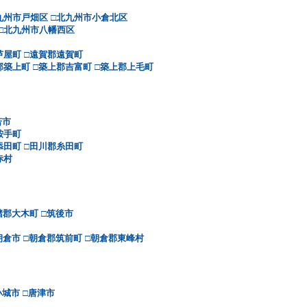
九州市戸畑区
□北九州市小倉北区
□北九州市八幡西区
芦屋町
□遠賀郡遠賀町
郡築上町
□築上郡吉富町
□築上郡上毛町
若市
鞍手町
添田町
□田川郡糸田町
赤村
潴郡大木町
□筑後市
朝倉市
□朝倉郡筑前町
□朝倉郡東峰村
小城市
□唐津市