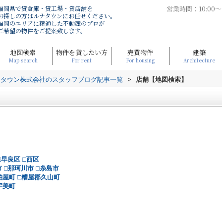
福岡県で貸倉庫・貸工場・貸店舗を
営業時間：10:00
お探しの方はルナタウンにお任せください。
福岡のエリアに精通した不動産のプロが
ご希望の物件をご提案致します。
地図検索
物件を貸したい方
売買物件
建築
Map search
For rent
For housing
Architecture
ナタウン株式会社のスタッフブログ記事一覧
>
店舗【地図検索】
□早良区
□西区
市
□那珂川市
□糸島市
粕屋町
□糟屋郡久山町
宇美町