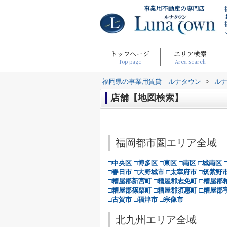
事業用不動産の専門店
トップページ
エリア検索
Top page
Area search
福岡県の事業用賃貸｜ルナタウン
>
ル
店舗【地図検索】
福岡都市圏エリア全域
□中央区
□博多区
□東区
□南区
□城南区
□春日市
□大野城市
□太宰府市
□筑紫野
□糟屋郡新宮町
□糟屋郡志免町
□糟屋郡
□糟屋郡篠栗町
□糟屋郡須惠町
□糟屋郡
□古賀市
□福津市
□宗像市
北九州エリア全域