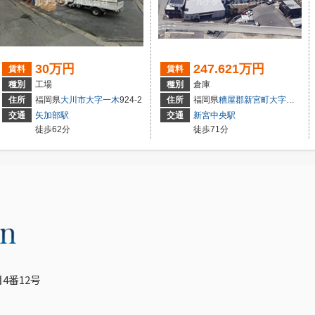
30万円
247.621万円
賃料
賃料
種別
工場
種別
倉庫
住所
福岡県
大川市
大字一木
924-2
住所
福岡県
糟屋郡新宮町
大字立花口
交通
矢加部駅
交通
新宮中央駅
徒歩62分
徒歩71分
4番12号