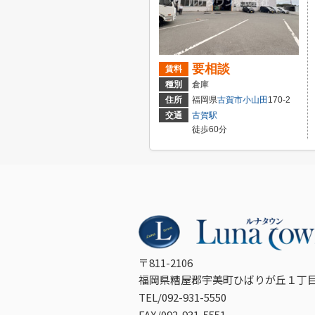
要相談
賃料
種別
倉庫
住所
福岡県
古賀市
小山田
170-2
交通
古賀駅
徒歩60分
〒811-2106
福岡県糟屋郡宇美町ひばりが丘１丁目
TEL/092-931-5550
FAX/092-931-5551