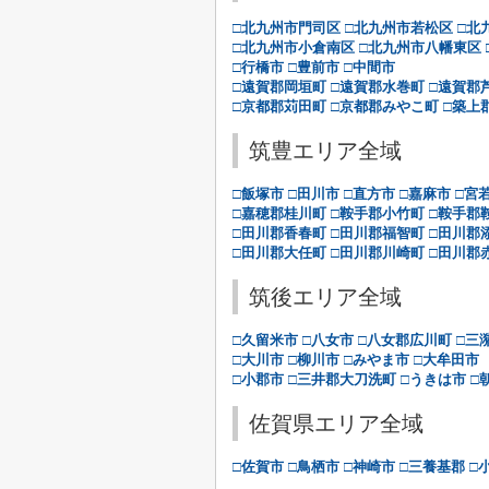
□北九州市門司区
□北九州市若松区
□北
□北九州市小倉南区
□北九州市八幡東区
□行橋市
□豊前市
□中間市
□遠賀郡岡垣町
□遠賀郡水巻町
□遠賀郡
□京都郡苅田町
□京都郡みやこ町
□築上
筑豊エリア全域
□飯塚市
□田川市
□直方市
□嘉麻市
□宮
□嘉穂郡桂川町
□鞍手郡小竹町
□鞍手郡
□田川郡香春町
□田川郡福智町
□田川郡
□田川郡大任町
□田川郡川崎町
□田川郡
筑後エリア全域
□久留米市
□八女市
□八女郡広川町
□三
□大川市
□柳川市
□みやま市
□大牟田市
□小郡市
□三井郡大刀洗町
□うきは市
□
佐賀県エリア全域
□佐賀市
□鳥栖市
□神崎市
□三養基郡
□