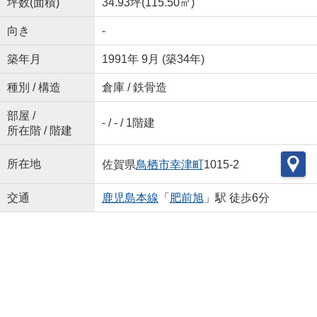
坪数(面積)
34.93坪(115.50㎡)
向き
-
築年月
1991年 9月 (築34年)
種別 / 構造
倉庫 / 鉄骨造
部屋 /
- / - / 1階建
所在階 / 階建
所在地
佐賀県
鳥栖市
幸津町
1015-2
交通
鹿児島本線
「
肥前旭
」駅 徒歩6分