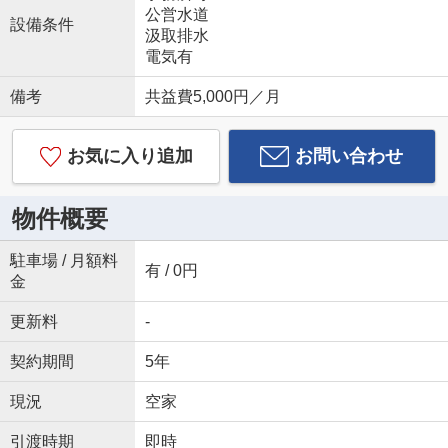
公営水道
設備条件
汲取排水
電気有
備考
共益費5,000円／月
お気に入り追加
お問い合わせ
物件概要
駐車場 / 月額料
有 / 0円
金
更新料
-
契約期間
5年
現況
空家
引渡時期
即時