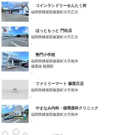
コインランドリーせんたく村
福岡県糟屋郡篠栗町大字乙犬
-
ほっともっと 門松店
福岡県糟屋郡篠栗町大字乙犬
-
勢門小学校
福岡県糟屋郡篠栗町大字尾仲
篠栗線 篠栗駅
-
ファミリーマート 篠栗庄店
福岡県糟屋郡篠栗町大字尾仲
-
やまなみ内科・循環器科クリニック
福岡県糟屋郡篠栗町大字尾仲
-