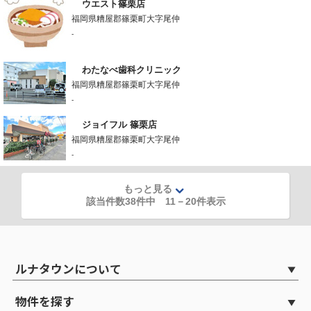
ウエスト篠栗店
福岡県糟屋郡篠栗町大字尾仲
-
わたなべ歯科クリニック
福岡県糟屋郡篠栗町大字尾仲
-
ジョイフル 篠栗店
福岡県糟屋郡篠栗町大字尾仲
-
もっと見る
該当件数38件中
11
－
20
件表示
ルナタウンについて
物件を探す