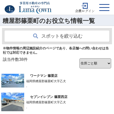
会員ログイン
糟屋郡篠栗町のお役立ち情報一覧
スポットを絞り込む
※物件情報の周辺施設紹介のページであり、各店舗への問い合わせは当
社では対応できません。
該当件数
38
件
ワークマン 篠栗店
福岡県糟屋郡篠栗町大字乙犬
-
セブンイレブン 篠栗西店
福岡県糟屋郡篠栗町大字乙犬
-