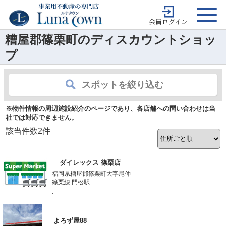
会員ログイン
糟屋郡篠栗町のディスカウントショッ
プ
スポットを絞り込む
※物件情報の周辺施設紹介のページであり、各店舗への問い合わせは当
社では対応できません。
該当件数
2
件
ダイレックス 篠栗店
福岡県糟屋郡篠栗町大字尾仲
篠栗線 門松駅
-
よろず屋88