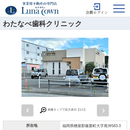
会員ログイン
わたなべ歯科クリニック
前
次
画像タップで拡大表示【
1
/1】
所在地
福岡県糟屋郡篠栗町大字尾仲583-3