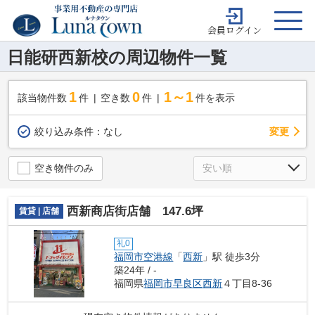
会員ログイン
日能研西新校の周辺物件一覧
1
0
1～1
該当物件数
件
空き数
件
件を表示
変更
絞り込み条件：
なし
空き物件のみ
西新商店街店舗 147.6坪
賃貸 | 店舗
礼0
福岡市空港線
「
西新
」駅 徒歩3分
築24年 / -
福岡県
福岡市早良区
西新
４丁目8-36