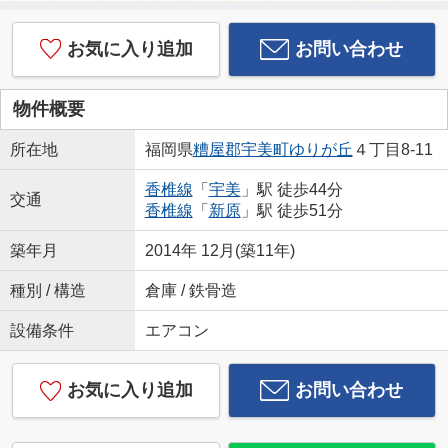
お気に入り追加
お問い合わせ
物件概要
所在地
福岡県
糟屋郡宇美町
ゆりが丘
４丁目8-11
香椎線
「
宇美
」駅 徒歩44分
交通
香椎線
「
新原
」駅 徒歩51分
築年月
2014年 12月(築11年)
種別 / 構造
倉庫 / 鉄骨造
設備条件
エアコン
お気に入り追加
お問い合わせ