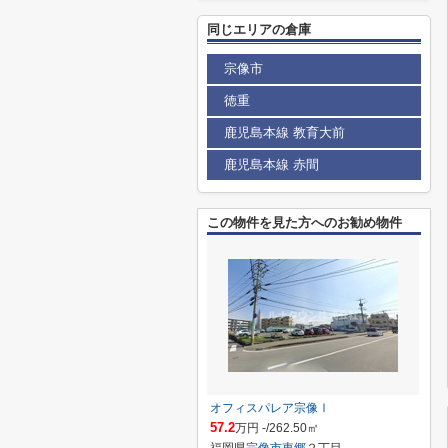
同じエリアの倉庫
宗像市
徳重
鹿児島本線 教育大前
鹿児島本線 赤間
この物件を見た方へのお勧め物件
オフィスパレア宗像Ⅰ
57.2
万円 -/262.50㎡