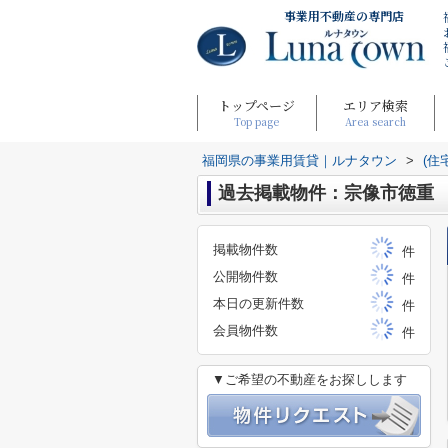
事業用不動産の専門店
トップページ
エリア検索
Top page
Area search
福岡県の事業用賃貸｜ルナタウン
>
(住
過去掲載物件：宗像市徳重
掲載物件数
件
公開物件数
件
本日の更新件数
件
会員物件数
件
▼ご希望の不動産をお探しします