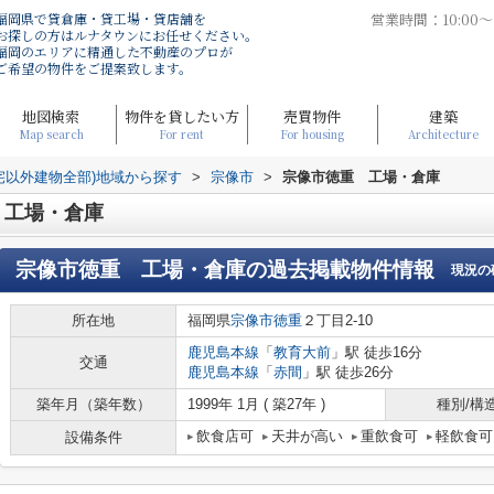
福岡県で貸倉庫・貸工場・貸店舗を
営業時間：10:00
お探しの方はルナタウンにお任せください。
福岡のエリアに精通した不動産のプロが
ご希望の物件をご提案致します。
地図検索
物件を貸したい方
売買物件
建築
Map search
For rent
For housing
Architecture
宅以外建物全部)地域から探す
>
宗像市
>
宗像市徳重 工場・倉庫
 工場・倉庫
宗像市徳重 工場・倉庫
の過去掲載物件情報
現況の
所在地
福岡県
宗像市
徳重
２丁目2-10
鹿児島本線
「
教育大前
」駅 徒歩16分
交通
鹿児島本線
「
赤間
」駅 徒歩26分
築年月（築年数）
1999年 1月 ( 築27年 )
種別/構
飲食店可
天井が高い
重飲食可
軽飲食可
設備条件