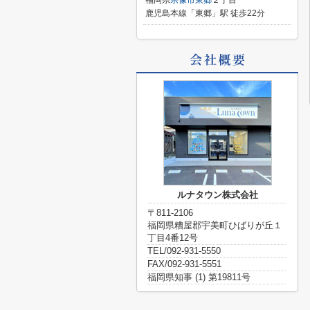
福岡県
宗像市
東郷
２丁目
鹿児島本線「東郷」駅 徒歩22分
ルナタウン株式会社
〒811-2106
福岡県糟屋郡宇美町ひばりが丘１
丁目4番12号
TEL/092-931-5550
FAX/092-931-5551
福岡県知事 (1) 第19811号