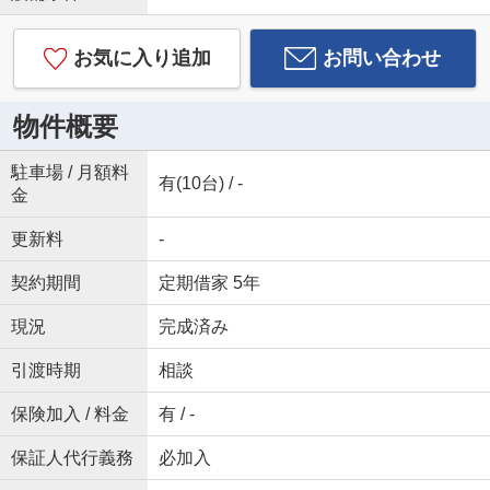
お気に入り追加
お問い合わせ
物件概要
駐車場 / 月額料
有(10台) / -
金
更新料
-
契約期間
定期借家 5年
現況
完成済み
引渡時期
相談
保険加入 / 料金
有 / -
保証人代行義務
必加入