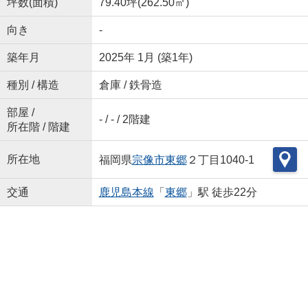
坪数(面積)
79.40坪(262.50㎡)
向き
-
築年月
2025年 1月 (築1年)
種別 / 構造
倉庫 / 鉄骨造
部屋 /
- / - / 2階建
所在階 / 階建
所在地
福岡県
宗像市
東郷
２丁目1040-1
交通
鹿児島本線
「
東郷
」駅 徒歩22分