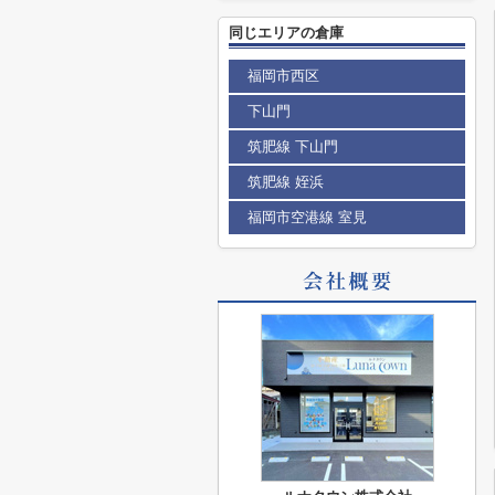
同じエリアの倉庫
福岡市西区
下山門
筑肥線 下山門
筑肥線 姪浜
福岡市空港線 室見