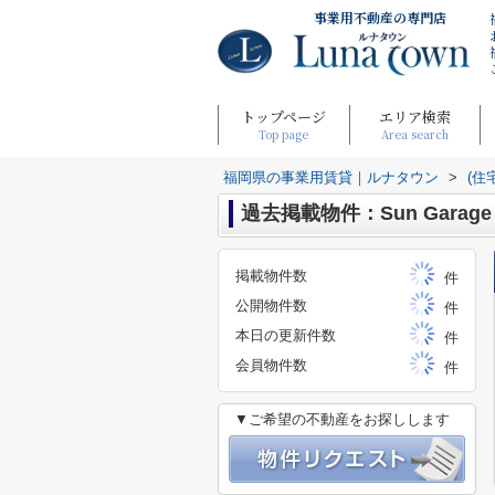
事業用不動産の専門店
トップページ
エリア検索
Top page
Area search
福岡県の事業用賃貸｜ルナタウン
>
(住
過去掲載物件：Sun Garage
掲載物件数
件
公開物件数
件
本日の更新件数
件
会員物件数
件
▼ご希望の不動産をお探しします