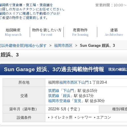
福岡県で貸倉庫・貸工場・貸店舗を
営業時間：10:00
お探しの方はルナタウンにお任せください。
福岡のエリアに精通した不動産のプロが
ご希望の物件をご提案致します。
地図検索
物件を貸したい方
売買物件
建築
Map search
For rent
For housing
Architecture
宅以外建物全部)地域から探す
>
福岡市西区
>
Sun Garage 姪浜、3
 姪浜、3
Sun Garage 姪浜、3
の過去掲載物件情報
現況の確認
所在地
福岡県
福岡市西区
下山門
１丁目20-4
筑肥線
「
下山門
」駅 徒歩15分
交通
筑肥線
「
姪浜
」駅 徒歩17分
福岡市空港線
「
室見
」駅 徒歩30分
築年月（築年数）
2022年 5月 ( 予定 )
種別/構
トイレ２ヶ所
シャワー
エアコン
設備条件