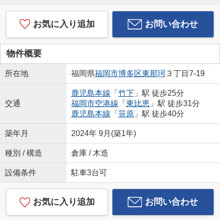
お気に入り追加
お問い合わせ
物件概要
所在地
福岡県
福岡市博多区
東那珂
３丁目7-19
鹿児島本線
「
竹下
」駅 徒歩25分
交通
福岡市空港線
「
東比恵
」駅 徒歩31分
鹿児島本線
「
笹原
」駅 徒歩40分
築年月
2024年 9月(築1年)
種別 / 構造
倉庫 / 木造
設備条件
駐車3台可
お気に入り追加
お問い合わせ