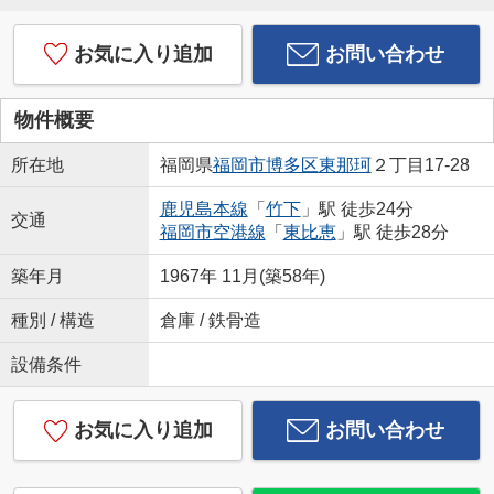
お気に入り追加
お問い合わせ
物件概要
所在地
福岡県
福岡市博多区
東那珂
２丁目17-28
鹿児島本線
「
竹下
」駅 徒歩24分
交通
福岡市空港線
「
東比恵
」駅 徒歩28分
築年月
1967年 11月(築58年)
種別 / 構造
倉庫 / 鉄骨造
設備条件
お気に入り追加
お問い合わせ