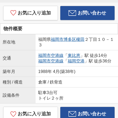
お気に入り追加
お問い合わせ
物件概要
福岡県
福岡市博多区
榎田
２丁目１０－１
所在地
３
福岡市空港線
「
東比恵
」駅 徒歩14分
交通
福岡市空港線
「
福岡空港
」駅 徒歩36分
築年月
1988年 4月(築38年)
種別 / 構造
倉庫 / 鉄骨造
駐車3台可
設備条件
トイレ２ヶ所
お気に入り追加
お問い合わせ