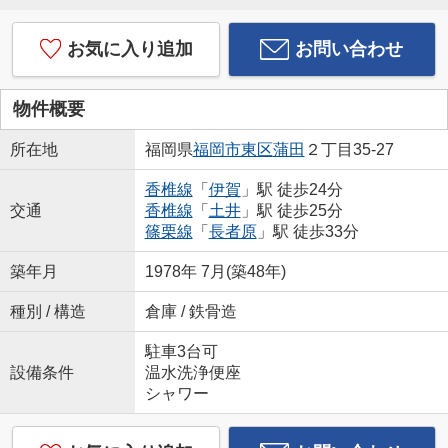
お気に入り追加
お問い合わせ
物件概要
所在地
福岡県
福岡市東区
蒲田
２丁目35-27
香椎線
「
伊賀
」駅 徒歩24分
交通
香椎線
「
土井
」駅 徒歩25分
篠栗線
「
長者原
」駅 徒歩33分
築年月
1978年 7月(築48年)
種別 / 構造
倉庫 / 鉄骨造
駐車3台可
設備条件
温水洗浄便座
シャワー