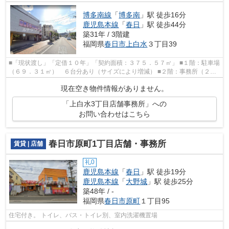
博多南線
「
博多南
」駅 徒歩16分
鹿児島本線
「
春日
」駅 徒歩44分
築31年 / 3階建
福岡県
春日市
上白水
３丁目39
■「現状渡し」「定借１０年」「契約面積：３７５．５７㎡」 ■１階：駐車場
（６９．３１㎡） ６台分あり（サイズにより増減） ■２階：事務所（２０
３．５７㎡）（５部屋＋給湯室＋トイ...
現在空き物件情報がありません。
「上白水3丁目店舗事務所」への
お問い合わせはこちら
春日市原町1丁目店舗・事務所
賃貸 | 店舗
礼0
鹿児島本線
「
春日
」駅 徒歩19分
鹿児島本線
「
大野城
」駅 徒歩25分
築48年 / -
福岡県
春日市
原町
１丁目95
住宅付き。 トイレ、バス・トイレ別、室内洗濯機置場