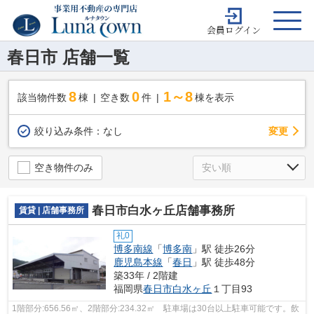
会員ログイン
春日市 店舗一覧
8
0
1～8
該当物件数
棟
空き数
件
棟を表示
変更
絞り込み条件：
なし
空き物件のみ
春日市白水ヶ丘店舗事務所
賃貸 | 店舗事務所
礼0
博多南線
「
博多南
」駅 徒歩26分
鹿児島本線
「
春日
」駅 徒歩48分
築33年 / 2階建
福岡県
春日市
白水ヶ丘
１丁目93
1階部分:656.56㎡、2階部分:234.32㎡ 駐車場は30台以上駐車可能です。飲