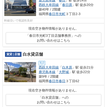
鹿児島本線
「
春日
」駅 徒歩14分
西鉄大牟田線
「
春日原
」駅 徒歩20分
築40年 / 2階建
福岡県
春日市
光町
３丁目2-3
幹線沿いで視認性良好
現在空き物件情報がありません。
「春日市光町3丁目店舗事務所」への
お問い合わせはこちら
白水貸店舗
賃貸 | 店舗
礼0
西鉄大牟田線
「
白木原
」駅 徒歩21分
鹿児島本線
「
大野城
」駅 徒歩22分
築9年 / 2階建
福岡県
春日市
春日
３丁目62
現在空き物件情報がありません。
「白水貸店舗」への
お問い合わせはこちら