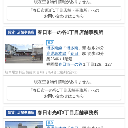
現在空き物件情報がありません。
「春日市原町1丁目店舗・事務所」への
お問い合わせはこちら
春日市一の谷1丁目店舗事務所
賃貸 | 店舗事務所
礼0
博多南線
「
博多南
」駅 徒歩24分
鹿児島本線
「
春日
」駅 徒歩30分
築26年 / 1階建
福岡県
春日市
一の谷
１丁目126、127
駐車場無料店舗前10台可(うち4台は縦列2台×2)
現在空き物件情報がありません。
「春日市一の谷1丁目店舗事務所」への
お問い合わせはこちら
春日市光町3丁目店舗事務所
賃貸 | 店舗事務所
礼0