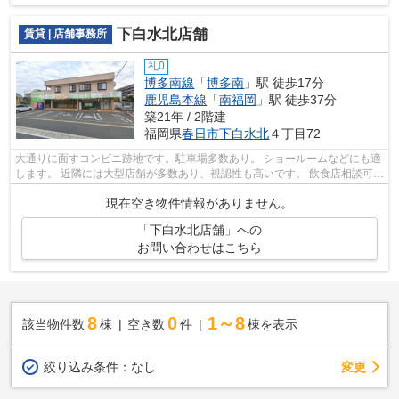
下白水北店舗
賃貸 | 店舗事務所
礼0
博多南線
「
博多南
」駅 徒歩17分
鹿児島本線
「
南福岡
」駅 徒歩37分
築21年 / 2階建
福岡県
春日市
下白水北
４丁目72
大通りに面すコンビニ跡地です。駐車場多数あり。 ショールームなどにも適
します。 近隣には大型店舗が多数あり、視認性も高いです。 飲食店相談可で
す。
現在空き物件情報がありません。
「下白水北店舗」への
お問い合わせはこちら
8
0
1～8
該当物件数
棟
空き数
件
棟を表示
変更
絞り込み条件：
なし