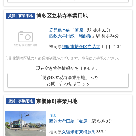
博多区立花寺事業用地
賃貸 | 事業用地
鹿児島本線
「
笹原
」駅 徒歩31分
西鉄大牟田線
「
雑餉隈
」駅 徒歩34分
-
福岡県
福岡市博多区
立花寺
１丁目7-34
市街化調整区域のため業種制限がございます。事前にご確認ください。
現在空き物件情報がありません。
「博多区立花寺事業用地」への
お問い合わせはこちら
東櫛原町事業用地
賃貸 | 事業用地
礼0
西鉄大牟田線
「
櫛原
」駅 徒歩8分
-
福岡県
久留米市
東櫛原町
283-1