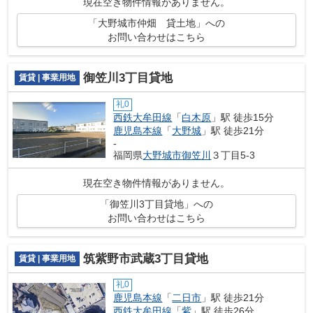
現在空き物件情報がありません。
「大野城市仲畑 貸土地」への
お問い合わせはこちら
御笠川3丁目貸地
賃貸 | 事業用地
礼0
西鉄大牟田線
「
白木原
」駅 徒歩15分
鹿児島本線
「
大野城
」駅 徒歩21分
-
福岡県
大野城市
御笠川
３丁目5-3
現在空き物件情報がありません。
「御笠川3丁目貸地」への
お問い合わせはこちら
筑紫野市武蔵3丁目貸地
賃貸 | 事業用地
礼0
鹿児島本線
「
二日市
」駅 徒歩21分
西鉄大牟田線
「
紫
」駅 徒歩26分