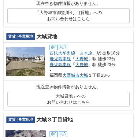
現在空き物件情報がありません。
「大野城市御笠川6丁目貸地」への
お問い合わせはこちら
大城貸地
賃貸 | 事業用地
敷0
礼0
西鉄大牟田線
「
白木原
」駅 徒歩18分
鹿児島本線
「
大野城
」駅 徒歩23分
鹿児島本線
「
大野城
」駅 徒歩23分
-
福岡県
大野城市
大城
１丁目23-6
現在空き物件情報がありません。
「大城貸地」への
お問い合わせはこちら
大城３丁目貸地
賃貸 | 事業用地
敷0
礼0