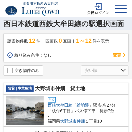
会員ログイン
西日本鉄道西鉄大牟田線の駅選択画面
12
0
1～12
該当物件数
件
区画数
区画
件を表示
変更
絞り込み条件：
なし
空き物件のみ
大野城市仲畑 貸土地
賃貸 | 事業用地
礼0
西鉄大牟田線
「
雑餉隈
」駅 徒歩27分
「板付6丁目」バス停下車 徒歩7分
-
福岡県
大野城市
仲畑
１丁目10