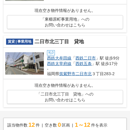
現在空き物件情報がありません。
「東櫛原町事業用地」への
お問い合わせはこちら
二日市北三丁目 貸地
賃貸 | 事業用地
礼0
西鉄大牟田線
「
西鉄二日市
」駅 徒歩9分
西鉄太宰府線
「
西鉄五条
」駅 徒歩17分
-
福岡県
筑紫野市
二日市北
３丁目283-2
現在空き物件情報がありません。
「二日市北三丁目 貸地」への
お問い合わせはこちら
12
0
1～12
該当物件数
件
空き数
区画
件を表示