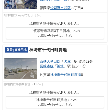
-
福岡県
筑紫野市
武蔵
３丁目4
駐車場にいかがでしょうか。
現在空き物件情報がありません。
「筑紫野市武蔵3丁目貸地」への
お問い合わせはこちら
神埼市千代田町貸地
賃貸 | 事業用地
西鉄大牟田線
「
犬塚
」駅 徒歩82分
長崎本線
「
神埼
」駅 徒歩95分
-
佐賀県
神埼市
千代田町渡瀬
8
敷地内に事務所付き（117㎡）
現在空き物件情報がありません。
「神埼市千代田町貸地」への
お問い合わせはこちら