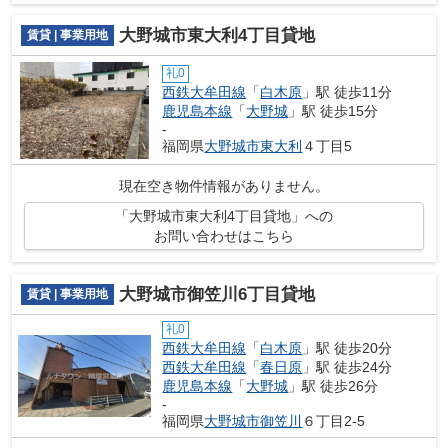
大野城市東大利4丁目貸地
賃貸 | 事業用地
礼0
西鉄大牟田線
「
白木原
」駅 徒歩11分
鹿児島本線
「
大野城
」駅 徒歩15分
-
福岡県
大野城市
東大利
４丁目5
現在空き物件情報がありません。
「大野城市東大利4丁目貸地」への
お問い合わせはこちら
大野城市御笠川6丁目貸地
賃貸 | 事業用地
礼0
西鉄大牟田線
「
白木原
」駅 徒歩20分
西鉄大牟田線
「
春日原
」駅 徒歩24分
鹿児島本線
「
大野城
」駅 徒歩26分
-
福岡県
大野城市
御笠川
６丁目2-5