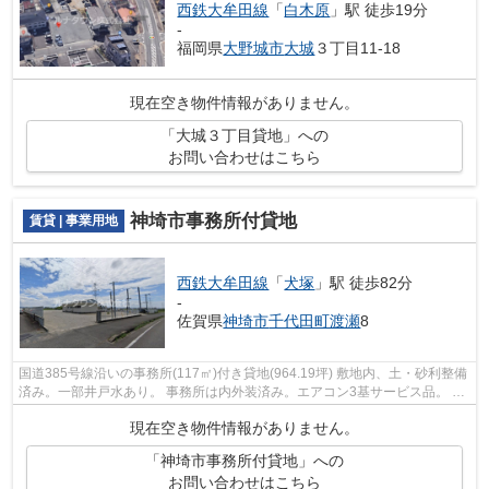
西鉄大牟田線
「
白木原
」駅 徒歩19分
-
福岡県
大野城市
大城
３丁目11-18
現在空き物件情報がありません。
「大城３丁目貸地」への
お問い合わせはこちら
神埼市事務所付貸地
賃貸 | 事業用地
西鉄大牟田線
「
犬塚
」駅 徒歩82分
-
佐賀県
神埼市
千代田町渡瀬
8
国道385号線沿いの事務所(117㎡)付き貸地(964.19坪) 敷地内、土・砂利整備
済み。一部井戸水あり。 事務所は内外装済み。エアコン3基サービス品。 大
型車両の出入り可。東脊振ICまで約1...
現在空き物件情報がありません。
「神埼市事務所付貸地」への
お問い合わせはこちら