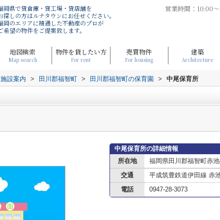
福岡県で貸倉庫・貸工場・貸店舗を
営業時間：10:00
お探しの方はルナタウンにお任せください。
福岡のエリアに精通した不動産のプロが
ご希望の物件をご提案致します。
地図検索
物件を貸したい方
売買物件
建築
Map search
For rent
For housing
Architecture
辺施設案内
>
田川郡福智町
>
田川郡福智町の保育園
>
中尾保育所
中尾保育所の詳細情報
所在地
福岡県田川郡福智町赤池41
交通
平成筑豊鉄道伊田線 赤
電話
0947-28-3073