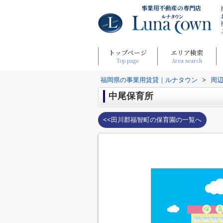
事業用不動産の専門店
トップページ
エリア検索
Top page
Area search
福岡県の事業用賃貸｜ルナタウン
>
周
中尾保育所
<<田川郡福智町の保育園の一覧へ