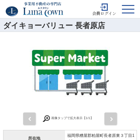
会員ログイン
ダイキョーバリュー 長者原店
前
次
画像タップで拡大表示【
1
/1】
福岡県糟屋郡粕屋町長者原東３丁目1
所在地