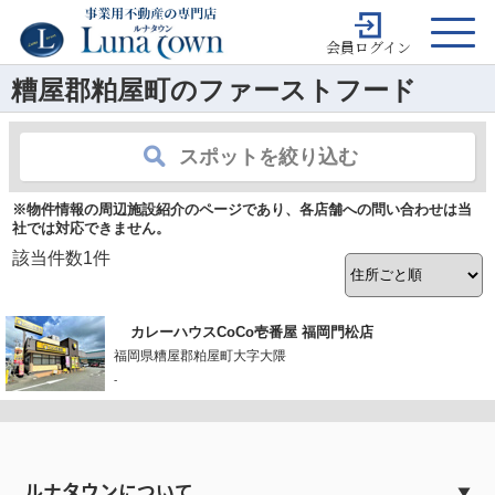
会員ログイン
糟屋郡粕屋町のファーストフード
スポットを絞り込む
※物件情報の周辺施設紹介のページであり、各店舗への問い合わせは当
社では対応できません。
該当件数
1
件
カレーハウスCoCo壱番屋 福岡門松店
福岡県糟屋郡粕屋町大字大隈
-
ルナタウンについて