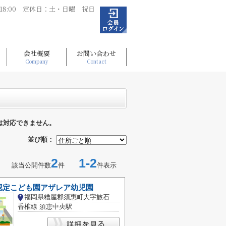
～18:00 定休日：土・日曜 祝日
会社概要
お問い合わせ
Company
Contact
は対応できません。
並び順：
2
1-2
該当公開件数
件
件表示
認定こども園アザレア幼児園
福岡県糟屋郡須惠町大字旅石
香椎線 須恵中央駅