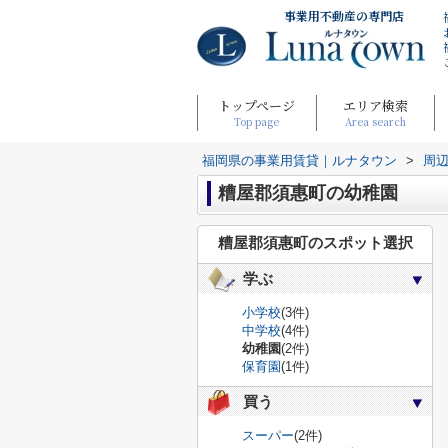
事業用不動産の専門店
トップページ
エリア検索
Top page
Area search
福岡県の事業用賃貸｜ルナタウン
>
周
糟屋郡須惠町の幼稚園
糟屋郡須惠町のスポット選択
学ぶ
小学校
(3件)
中学校
(4件)
幼稚園
(2件)
保育園
(1件)
買う
スーパー
(2件)