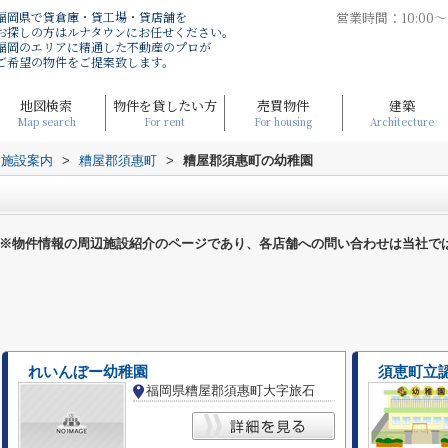
福岡県で貸倉庫・貸工場・貸店舗を
営業時間：10:00
お探しの方はルナタウンにお任せください。
福岡のエリアに精通した不動産のプロが
ご希望の物件をご提案致します。
地図検索
物件を貸したい方
売買物件
建築
Map search
For rent
For housing
Architecture
辺施設案内
>
糟屋郡須惠町
>
糟屋郡須惠町の幼稚園
※物件情報の周辺施設紹介のページであり、各店舗への問い合わせは当社で
れいんぼー幼稚園
須恵町立
福岡県糟屋郡須惠町大字旅石