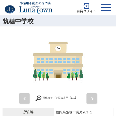
会員ログイン
筑穂中学校
前
次
画像タップで拡大表示【
1
/1】
所在地
福岡県飯塚市長尾903−1