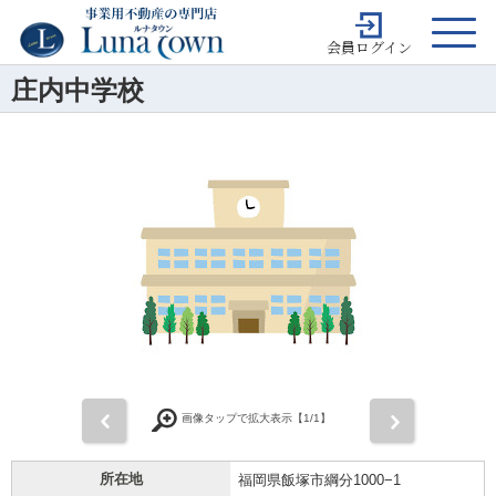
会員ログイン
庄内中学校
前
次
画像タップで拡大表示【
1
/1】
所在地
福岡県飯塚市綱分1000−1