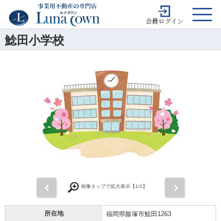
会員ログイン
鯰田小学校
前
次
画像タップで拡大表示【
1
/1】
所在地
福岡県飯塚市鯰田1263