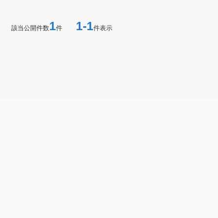
1
1-1
該当公開件数
件
件表示