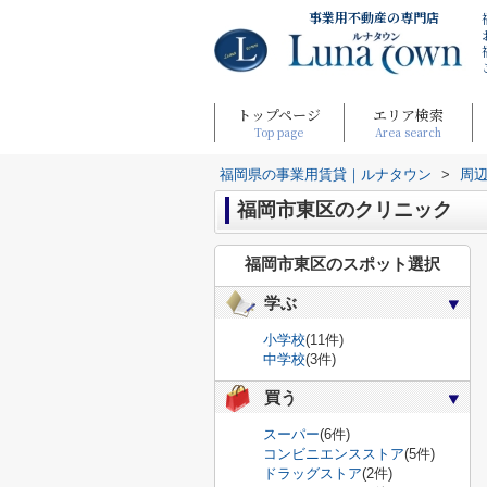
事業用不動産の専門店
トップページ
エリア検索
Top page
Area search
福岡県の事業用賃貸｜ルナタウン
>
周
福岡市東区のクリニック
福岡市東区のスポット選択
学ぶ
小学校
(11件)
中学校
(3件)
買う
スーパー
(6件)
コンビニエンスストア
(5件)
ドラッグストア
(2件)