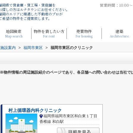
福岡県で貸倉庫・貸工場・貸店舗を
営業時間：10:00
お探しの方はルナタウンにお任せください。
福岡のエリアに精通した不動産のプロが
ご希望の物件をご提案致します。
地図検索
物件を貸したい方
売買物件
建築
Map search
For rent
For housing
Architecture
辺施設案内
>
福岡市東区
>
福岡市東区のクリニック
※物件情報の周辺施設紹介のページであり、各店舗への問い合わせは当社で
村上循環器内科クリニック
福岡県福岡市東区和白東１丁目
香椎線 和白駅