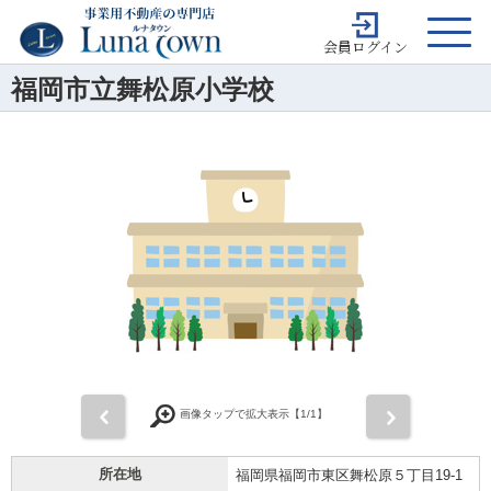
会員ログイン
福岡市立舞松原小学校
前
次
画像タップで拡大表示【
1
/1】
所在地
福岡県福岡市東区舞松原５丁目19-1