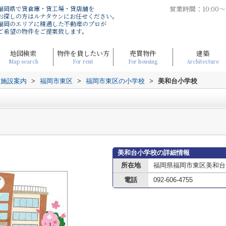
福岡県で貸倉庫・貸工場・貸店舗を
営業時間：10:00
お探しの方はルナタウンにお任せください。
福岡のエリアに精通した不動産のプロが
ご希望の物件をご提案致します。
地図検索
物件を貸したい方
売買物件
建築
Map search
For rent
For housing
Architecture
辺施設案内
>
福岡市東区
>
福岡市東区の小学校
>
美和台小学校
美和台小学校の詳細情報
所在地
福岡県福岡市東区美和台２
電話
092-606-4755