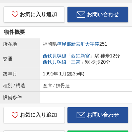
お気に入り追加
お問い合わせ
物件概要
所在地
福岡県
糟屋郡新宮町
大字湊
251
西鉄貝塚線
「
西鉄新宮
」駅 徒歩12分
交通
西鉄貝塚線
「
三苫
」駅 徒歩20分
築年月
1991年 1月(築35年)
種別 / 構造
倉庫 / 鉄骨造
設備条件
お気に入り追加
お問い合わせ