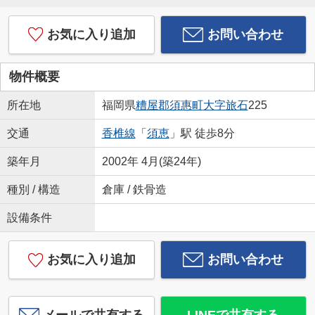
お気に入り追加
お問い合わせ
物件概要
所在地
福岡県
糟屋郡須惠町
大字旅石
225
交通
香椎線
「
須恵
」駅 徒歩8分
築年月
2002年 4月(築24年)
種別 / 構造
倉庫 / 鉄骨造
設備条件
お気に入り追加
お問い合わせ
メールで共有する
LINEで共有する