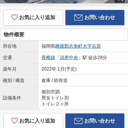
お気に入り追加
お問い合わせ
物件概要
所在地
福岡県
糟屋郡志免町
大字吉原
交通
香椎線
「
須恵中央
」駅 徒歩28分
築年月
2022年 1月(予定)
種別 / 構造
倉庫 / 鉄骨造
個別空調
設備条件
男女トイレ別
トイレ２ヶ所
お気に入り追加
お問い合わせ