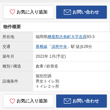
お気に入り追加
お問い合わせ
物件概要
所在地
福岡県
糟屋郡志免町
大字吉原
93-3
交通
香椎線
「
須恵中央
」駅 徒歩28分
築年月
2022年 1月(予定)
種別 / 構造
倉庫 / 鉄骨造
個別空調
設備条件
男女トイレ別
トイレ２ヶ所
お気に入り追加
お問い合わせ