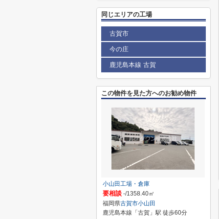
同じエリアの工場
古賀市
今の庄
鹿児島本線 古賀
この物件を見た方へのお勧め物件
小山田工場・倉庫
要相談
-/1358.40㎡
福岡県
古賀市
小山田
鹿児島本線「古賀」駅 徒歩60分