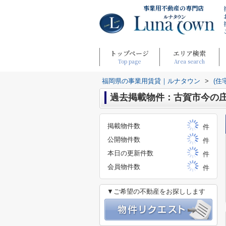
事業用不動産の専門店
トップページ
エリア検索
Top page
Area search
福岡県の事業用賃貸｜ルナタウン
>
(住
過去掲載物件：古賀市今の
掲載物件数
件
公開物件数
件
本日の更新件数
件
会員物件数
件
▼ご希望の不動産をお探しします