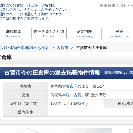
福岡県で貸倉庫・貸工場・貸店舗を
営業時間：10:00
お探しの方はルナタウンにお任せください。
福岡のエリアに精通した不動産のプロが
ご希望の物件をご提案致します。
地図検索
物件を貸したい方
売買物件
建築
Map search
For rent
For housing
Architecture
宅以外建物全部)地域から探す
>
古賀市
>
古賀市今の庄倉庫
庄倉庫
古賀市今の庄倉庫
の過去掲載物件情報
現況の確認はお気
所在地
福岡県
古賀市
今の庄
３丁目1-17
交通
鹿児島本線
「
古賀
」駅 徒歩15分
築年月（築年数）
1984年 1月 ( 築42年 )
種別/構
設備条件