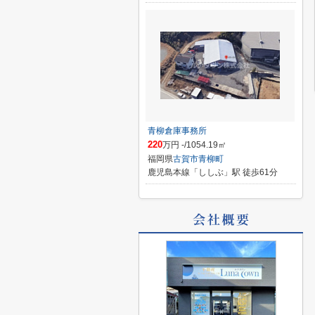
青柳倉庫事務所
220
万円 -/1054.19㎡
福岡県
古賀市
青柳町
鹿児島本線「ししぶ」駅 徒歩61分