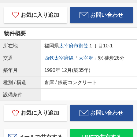
お気に入り追加
お問い合わせ
物件概要
所在地
福岡県
太宰府市
御笠
１丁目10-1
交通
西鉄太宰府線
「
太宰府
」駅 徒歩26分
築年月
1990年 12月(築35年)
種別 / 構造
倉庫 / 鉄筋コンクリート
設備条件
お気に入り追加
お問い合わせ
メールで共有する
LINEで共有する