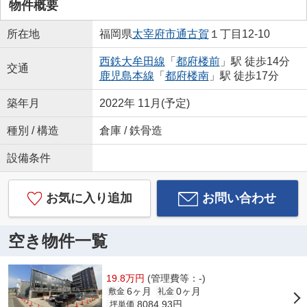
物件概要
所在地
福岡県
太宰府市
通古賀
１丁目12-10
西鉄大牟田線
「
都府楼前
」駅 徒歩14分
交通
鹿児島本線
「
都府楼南
」駅 徒歩17分
築年月
2022年 11月(予定)
種別 / 構造
倉庫 / 鉄骨造
設備条件
お気に入り追加
お問い合わせ
空き物件一覧
19.8万円
(管理費等：-)
6ヶ月
0ヶ月
敷金
礼金
8084.93円
坪単価