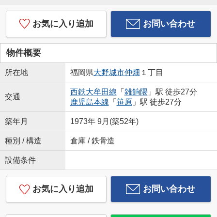
お気に入り追加
お問い合わせ
物件概要
所在地
福岡県
大野城市
仲畑
１丁目
西鉄大牟田線
「
雑餉隈
」駅 徒歩27分
交通
鹿児島本線
「
笹原
」駅 徒歩27分
築年月
1973年 9月(築52年)
種別 / 構造
倉庫 / 鉄骨造
設備条件
お気に入り追加
お問い合わせ