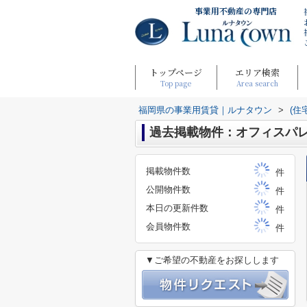
事業用不動産の専門店
トップページ
エリア検索
Top page
Area search
福岡県の事業用賃貸｜ルナタウン
>
(住
過去掲載物件：オフィスパ
掲載物件数
件
公開物件数
件
本日の更新件数
件
会員物件数
件
▼ご希望の不動産をお探しします