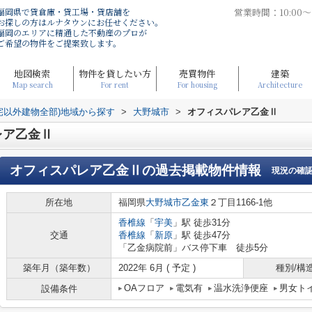
福岡県で貸倉庫・貸工場・貸店舗を
営業時間：10:00
お探しの方はルナタウンにお任せください。
福岡のエリアに精通した不動産のプロが
ご希望の物件をご提案致します。
地図検索
物件を貸したい方
売買物件
建築
Map search
For rent
For housing
Architecture
宅以外建物全部)地域から探す
>
大野城市
>
オフィスパレア乙金Ⅱ
レア乙金Ⅱ
オフィスパレア乙金Ⅱ
の過去掲載物件情報
現況の確
所在地
福岡県
大野城市
乙金東
２丁目1166-1他
香椎線
「
宇美
」駅 徒歩31分
交通
香椎線
「
新原
」駅 徒歩47分
「乙金病院前」バス停下車 徒歩5分
築年月（築年数）
2022年 6月 ( 予定 )
種別/構
OAフロア
電気有
温水洗浄便座
男女ト
設備条件