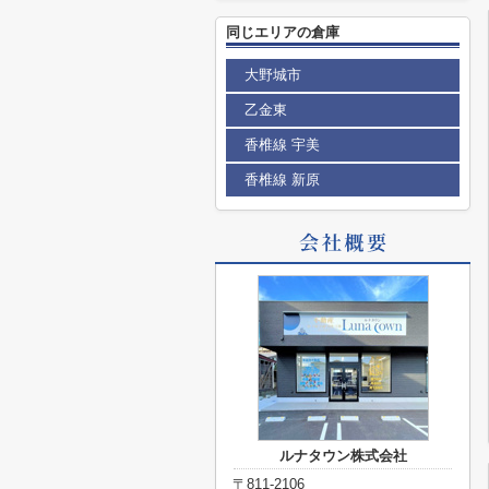
同じエリアの倉庫
大野城市
乙金東
香椎線 宇美
香椎線 新原
ルナタウン株式会社
〒811-2106