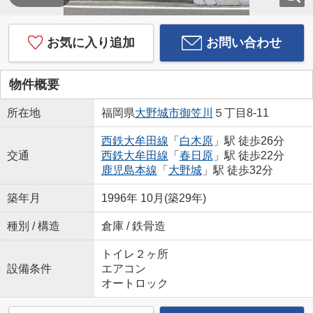
お気に入り追加
お問い合わせ
物件概要
所在地
福岡県
大野城市
御笠川
５丁目8-11
西鉄大牟田線
「
白木原
」駅 徒歩26分
交通
西鉄大牟田線
「
春日原
」駅 徒歩22分
鹿児島本線
「
大野城
」駅 徒歩32分
築年月
1996年 10月(築29年)
種別 / 構造
倉庫 / 鉄骨造
トイレ２ヶ所
設備条件
エアコン
オートロック