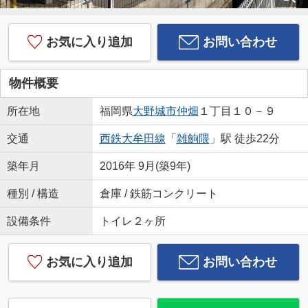
お気に入り追加
お問い合わせ
物件概要
所在地
福岡県
大野城市
仲畑
１丁目１０－９
交通
西鉄大牟田線
「
雑餉隈
」駅 徒歩22分
築年月
2016年 9月(築9年)
種別 / 構造
倉庫 / 鉄筋コンクリート
設備条件
トイレ２ヶ所
お気に入り追加
お問い合わせ