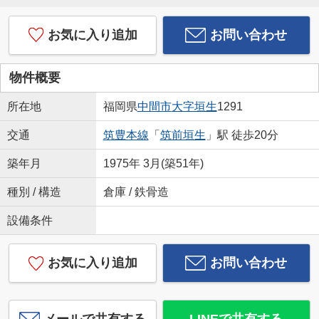
お気に入り追加
お問い合わせ
物件概要
所在地
福岡県
中間市
大字垣生
1291
交通
筑豊本線
「
筑前垣生
」駅 徒歩20分
築年月
1975年 3月(築51年)
種別 / 構造
倉庫 / 鉄骨造
設備条件
お気に入り追加
お問い合わせ
メールで共有する
LINEで共有する