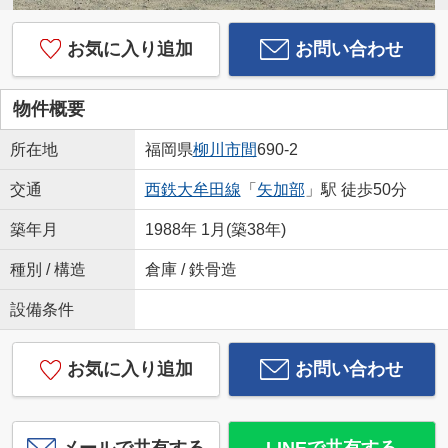
お気に入り追加
お問い合わせ
物件概要
所在地
福岡県
柳川市
間
690-2
交通
西鉄大牟田線
「
矢加部
」駅 徒歩50分
築年月
1988年 1月(築38年)
種別 / 構造
倉庫 / 鉄骨造
設備条件
お気に入り追加
お問い合わせ
メールで共有する
LINEで共有する