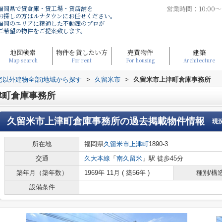
福岡県で貸倉庫・貸工場・貸店舗を
営業時間：10:00
お探しの方はルナタウンにお任せください。
福岡のエリアに精通した不動産のプロが
ご希望の物件をご提案致します。
地図検索
物件を貸したい方
売買物件
建築
Map search
For rent
For housing
Architecture
宅以外建物全部)地域から探す
>
久留米市
>
久留米市上津町倉庫事務所
津町倉庫事務所
久留米市上津町倉庫事務所
の過去掲載物件情報
現
所在地
福岡県
久留米市
上津町
1890-3
交通
久大本線
「
南久留米
」駅 徒歩45分
築年月（築年数）
1969年 11月 ( 築56年 )
種別/構
設備条件