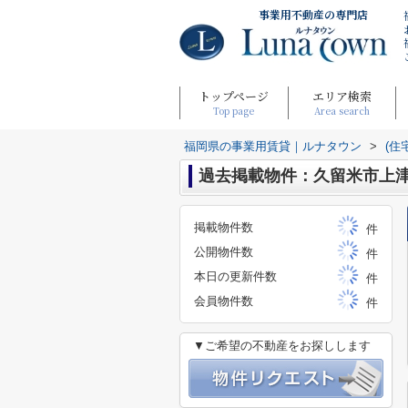
事業用不動産の専門店
トップページ
エリア検索
Top page
Area search
福岡県の事業用賃貸｜ルナタウン
>
(住
過去掲載物件：久留米市上
掲載物件数
件
公開物件数
件
本日の更新件数
件
会員物件数
件
▼ご希望の不動産をお探しします