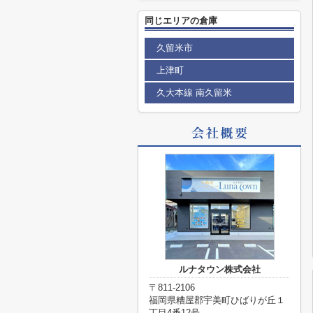
同じエリアの倉庫
久留米市
上津町
久大本線 南久留米
ルナタウン株式会社
〒811-2106
福岡県糟屋郡宇美町ひばりが丘１
丁目4番12号