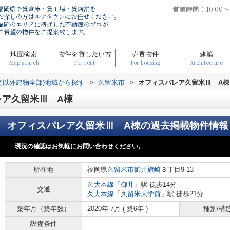
福岡県で貸倉庫・貸工場・貸店舗を
営業時間：10:00
お探しの方はルナタウンにお任せください。
福岡のエリアに精通した不動産のプロが
ご希望の物件をご提案致します。
地図検索
物件を貸したい方
売買物件
建築
Map search
For rent
For housing
Architecture
宅以外建物全部)地域から探す
>
久留米市
>
オフィスパレア久留米Ⅲ A棟
レア久留米Ⅲ A棟
オフィスパレア久留米Ⅲ A棟
の過去掲載物件情報
現況の確認はお気軽にお問い合わせください。
所在地
福岡県
久留米市
御井旗崎
３丁目9-13
久大本線
「
御井
」駅 徒歩14分
交通
久大本線
「
久留米大学前
」駅 徒歩21分
築年月（築年数）
2020年 7月 ( 築6年 )
種別/構
設備条件