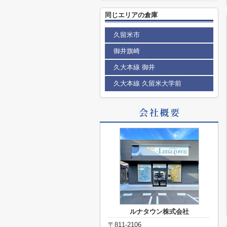
同じエリアの倉庫
久留米市
御井旗崎
久大本線 御井
久大本線 久留米大学前
ルナタウン株式会社
〒811-2106