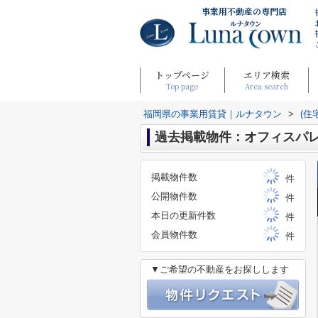
事業用不動産の専門店
トップページ
エリア検索
Top page
Area search
福岡県の事業用賃貸｜ルナタウン
>
(住
過去掲載物件：オフィスパ
掲載物件数
件
公開物件数
件
本日の更新件数
件
会員物件数
件
▼ご希望の不動産をお探しします