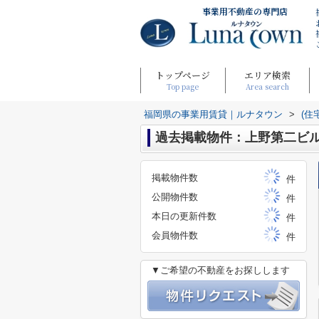
事業用不動産の専門店
トップページ
エリア検索
Top page
Area search
福岡県の事業用賃貸｜ルナタウン
>
(住
過去掲載物件：上野第二ビ
掲載物件数
件
公開物件数
件
本日の更新件数
件
会員物件数
件
▼ご希望の不動産をお探しします