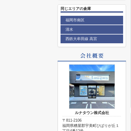
同じエリアの倉庫
福岡市南区
清水
西鉄大牟田線 高宮
ルナタウン株式会社
〒811-2106
福岡県糟屋郡宇美町ひばりが丘１
丁目4番12号