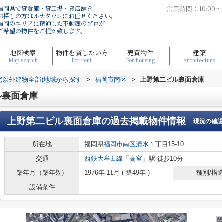
福岡県で貸倉庫・貸工場・貸店舗を
営業時間：10:00
お探しの方はルナタウンにお任せください。
福岡のエリアに精通した不動産のプロが
ご希望の物件をご提案致します。
地図検索
物件を貸したい方
売買物件
建築
Map search
For rent
For housing
Architecture
宅以外建物全部)地域から探す
>
福岡市南区
>
上野第二ビル裏面倉庫
ル裏面倉庫
上野第二ビル裏面倉庫
の過去掲載物件情報
現況の確
所在地
福岡県
福岡市南区
清水
１丁目15-10
交通
西鉄大牟田線
「
高宮
」駅 徒歩10分
築年月（築年数）
1976年 11月 ( 築49年 )
種別/構
設備条件