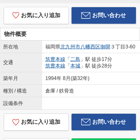
お気に入り追加
お問い合わせ
物件概要
所在地
福岡県
北九州市八幡西区
御開
３丁目3-60
筑豊本線
「
二島
」駅 徒歩17分
交通
筑豊本線
「
本城
」駅 徒歩28分
築年月
1994年 8月(築32年)
種別 / 構造
倉庫 / 鉄骨造
設備条件
お気に入り追加
お問い合わせ