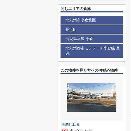
同じエリアの倉庫
北九州市小倉北区
長浜町
鹿児島本線 小倉
北九州都市モノレール小倉線 旦
過
この物件を見た方へのお勧め物件
西港町工場
220
万円 -/988.26㎡