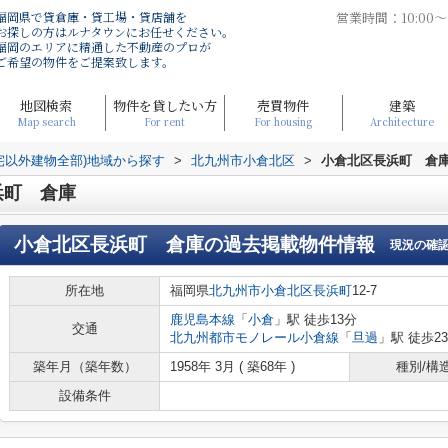
福岡県で貸倉庫・貸工場・貸店舗を
営業時間：10:00
お探しの方はルナタウンにお任せください。
福岡のエリアに精通した不動産のプロが
ご希望の物件をご提案致します。
地図検索
物件を貸したい方
売買物件
建築
Map search
For rent
For housing
Architecture
宅以外建物全部)地域から探す
>
北九州市小倉北区
>
小倉北区長浜町 倉
浜町 倉庫
小倉北区長浜町 倉庫
の過去掲載物件情報
現況の確
所在地
福岡県
北九州市小倉北区
長浜町
12-7
鹿児島本線
「
小倉
」駅 徒歩13分
交通
北九州都市モノレール小倉線
「
旦過
」駅 徒歩2
築年月（築年数）
1958年 3月 ( 築68年 )
種別/構
設備条件