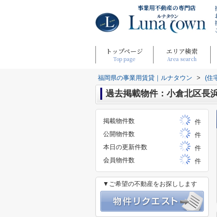
事業用不動産の専門店
トップページ
エリア検索
Top page
Area search
福岡県の事業用賃貸｜ルナタウン
>
(住
過去掲載物件：小倉北区長
掲載物件数
件
公開物件数
件
本日の更新件数
件
会員物件数
件
▼ご希望の不動産をお探しします