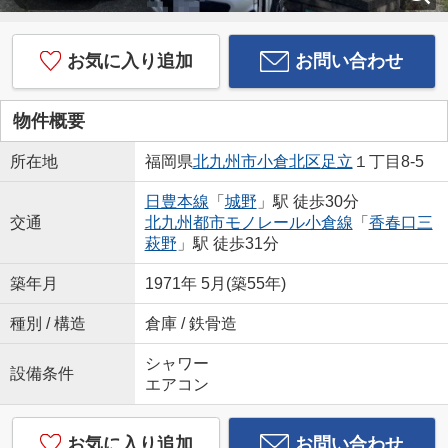
お気に入り追加
お問い合わせ
物件概要
所在地
福岡県
北九州市小倉北区
足立
１丁目8-5
日豊本線
「
城野
」駅 徒歩30分
交通
北九州都市モノレール小倉線
「
香春口三
萩野
」駅 徒歩31分
築年月
1971年 5月(築55年)
種別 / 構造
倉庫 / 鉄骨造
シャワー
設備条件
エアコン
お気に入り追加
お問い合わせ