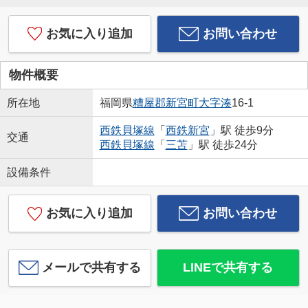
お気に入り追加
お問い合わせ
物件概要
所在地
福岡県
糟屋郡新宮町
大字湊
16-1
西鉄貝塚線
「
西鉄新宮
」駅 徒歩9分
交通
西鉄貝塚線
「
三苫
」駅 徒歩24分
設備条件
お気に入り追加
お問い合わせ
メールで共有する
LINEで共有する