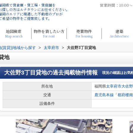
福岡県で貸倉庫・貸工場・貸店舗を
営業時間：10:00
お探しの方はルナタウンにお任せください。
福岡のエリアに精通した不動産のプロが
ご希望の物件をご提案致します。
地図検索
物件を貸したい方
売買物件
建築
Map search
For rent
For housing
Architecture
地(賃貸))地域から探す
>
太宰府市
>
大佐野3丁目貸地
貸地
大佐野3丁目貸地
の過去掲載物件情報
現況の確認はお気
所在地
福岡県
太宰府市
大佐野
交通
鹿児島本線
「
都府楼南
設備条件