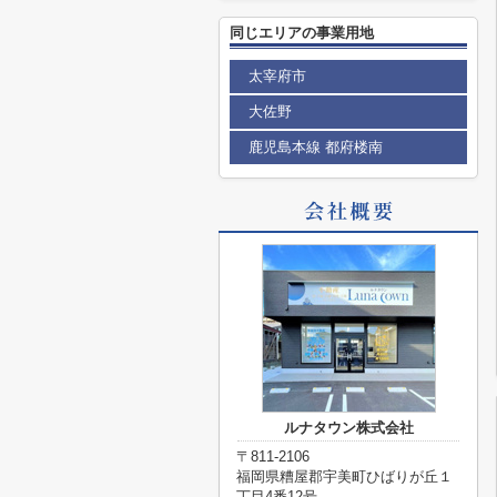
同じエリアの事業用地
太宰府市
大佐野
鹿児島本線 都府楼南
ルナタウン株式会社
〒811-2106
福岡県糟屋郡宇美町ひばりが丘１
丁目4番12号