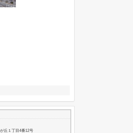
が丘１丁目4番12号