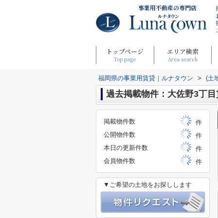
事業用不動産の専門店
トップページ
エリア検索
Top page
Area search
福岡県の事業用賃貸｜ルナタウン
>
(土
過去掲載物件：大佐野3丁目
掲載物件数
件
公開物件数
件
本日の更新件数
件
会員物件数
件
▼ご希望の土地をお探しします